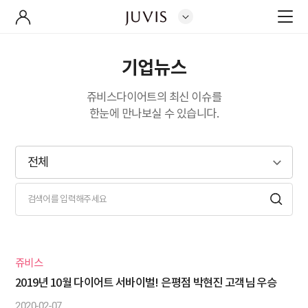
기업뉴스
쥬비스다이어트의 최신 이슈를
한눈에 만나보실 수 있습니다.
검
전체
색
어
기
입
업
력
뉴
스
키
쥬비스
워
2019년 10월 다이어트 서바이벌! 은평점 박현진 고객님 우승
드
2020-02-07
검